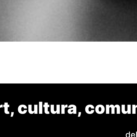
rt, cultura, comuni
de