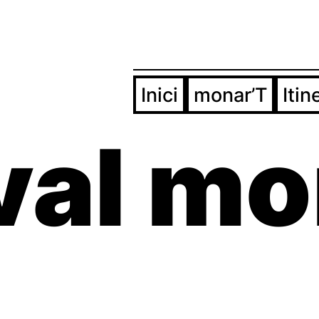
Inici
monar’T
Itin
val m