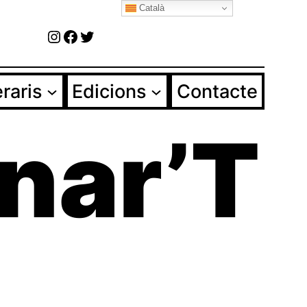
Català
Instagram
Facebook
Twitter
eraris
Edicions
Contacte
onar’T