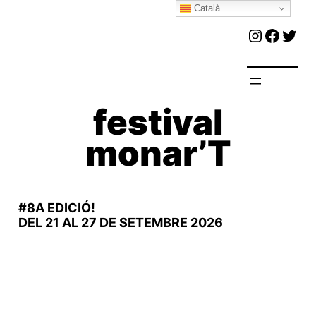
Català
Vés
Instagr
Faceb
Twit
al
contingut
festival
monar’T
#8A EDICIÓ!
DEL 21 AL 27 DE SETEMBRE 2026