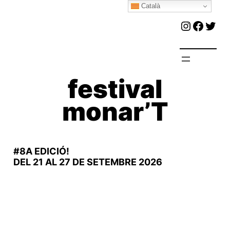
Català
Vés
Instagr
Faceb
Twit
al
contingut
festival
monar’T
#8A EDICIÓ!
DEL 21 AL 27 DE SETEMBRE 2026