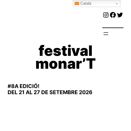
Català
Vés
Instagr
Faceb
Twit
al
contingut
festival
monar’T
#8A EDICIÓ!
DEL 21 AL 27 DE SETEMBRE 2026