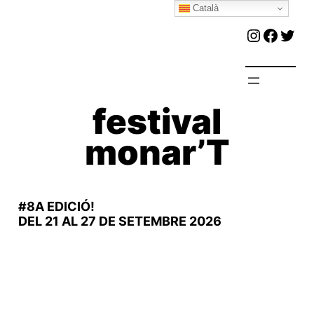
Català
Vés
Instagr
Faceb
Twit
al
contingut
festival
monar’T
#8A EDICIÓ!
DEL 21 AL 27 DE SETEMBRE 2026