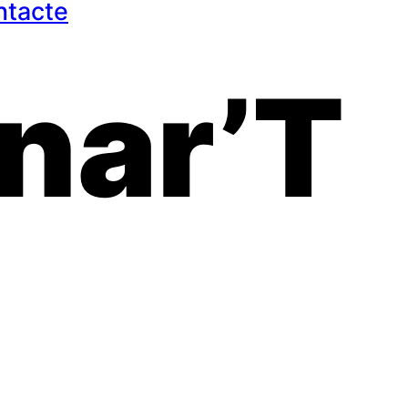
ntacte
onar’T