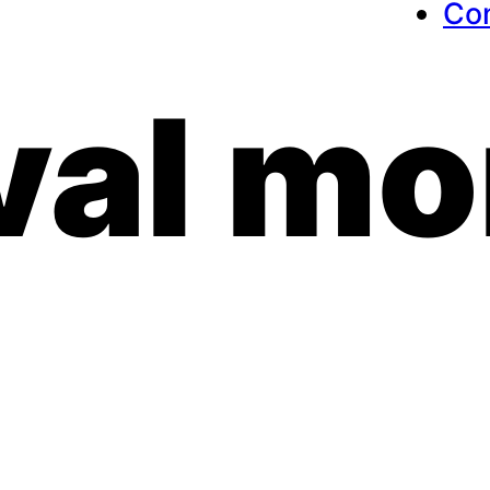
Co
val m