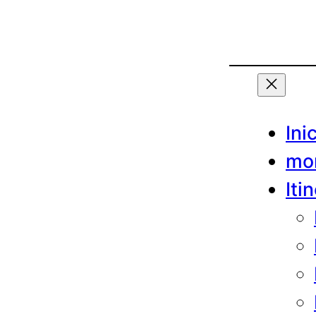
Inic
mo
Iti