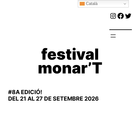
Català
Vés
Instagr
Faceb
Twit
al
contingut
festival
monar’T
#8A EDICIÓ!
DEL 21 AL 27 DE SETEMBRE 2026