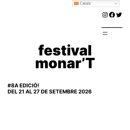
Català
Vés
Instagr
Faceb
Twit
al
contingut
festival
monar’T
#8A EDICIÓ!
DEL 21 AL 27 DE SETEMBRE 2026