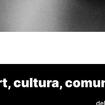
rt, cultura, comuni
de