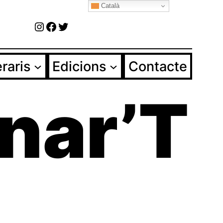
Català
Instagram
Facebook
Twitter
eraris
Edicions
Contacte
onar’T