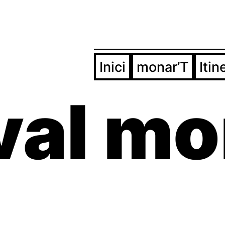
Inici
monar’T
Itin
val m