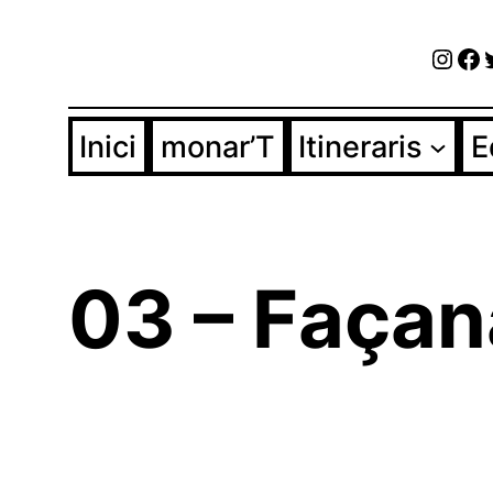
Vés
Inst
Fa
al
contingut
Inici
monar’T
Itineraris
E
03 – Façan