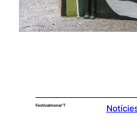
Festivalmonar’T
Notície