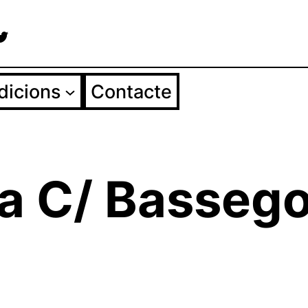
agram
cebook
Twitter
dicions
Contacte
a C/ Bassego