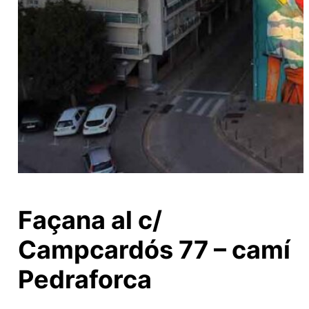
Façana al c/
Campcardós 77 – camí
Pedraforca