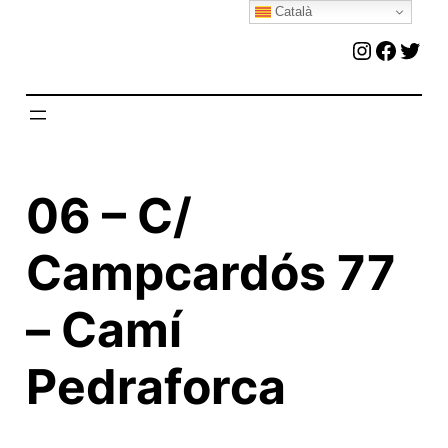
Català
Vés
Instagr
Faceb
Twit
al
contingut
06 – C/
Campcardós 77
– Camí
Pedraforca