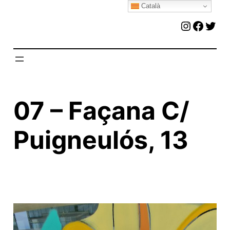
Català
Vés
Instagr
Faceb
Twit
al
contingut
07 – Façana C/
Puigneulós, 13