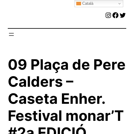
Català
Vés
Instagr
Faceb
Twit
al
contingut
09 Plaça de Pere
Calders –
Caseta Enher.
Festival monar’T
#2a EDICIÓ