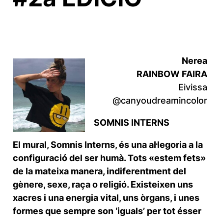
Nerea
RAINBOW FAIRA
Eivissa
@canyoudreamincolor
SOMNIS INTERNS
El mural, Somnis Interns, és una al·legoria a la
configuració del ser humà. Tots «estem fets»
de la mateixa manera, indiferentment del
gènere, sexe, raça o religió. Existeixen uns
xacres i una energia vital, uns òrgans, i unes
formes que sempre son ‘iguals’ per tot ésser