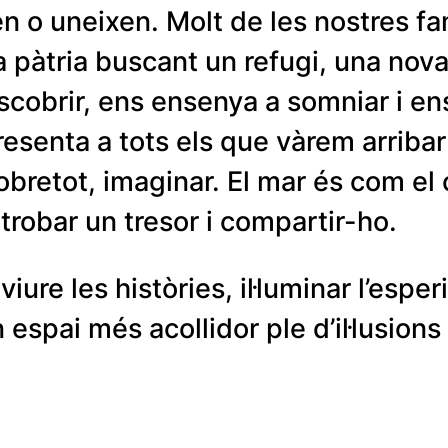
yen o uneixen. Molt de les nostres f
a pàtria buscant un refugi, una nova
obrir, ens ensenya a somniar i ens 
esenta a tots els que vàrem arribar
obretot, imaginar. El mar és com el c
a trobar un tresor i compartir-ho.
ure les històries, il·luminar l’esper
n espai més acollidor ple d’il·lusions