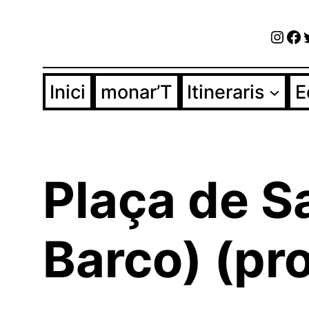
Vés
Inst
Fa
al
contingut
Inici
monar’T
Itineraris
E
Plaça de Sa
Barco) (pro