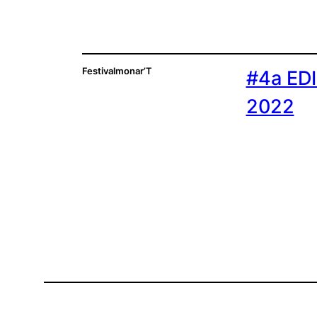
Festivalmonar’T
#4a ED
2022