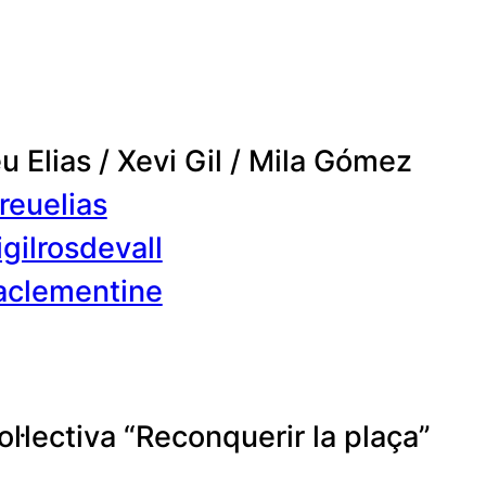
u Elias / Xevi Gil / Mila Gómez
euelias
gilrosdevall
clementine
col·lectiva “Reconquerir la plaça”