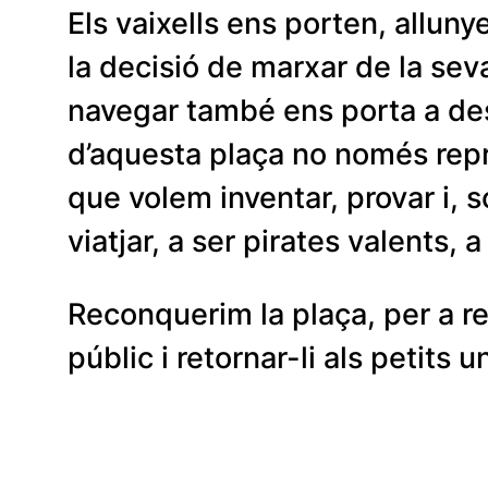
Els vaixells ens porten, allun
la decisió de marxar de la sev
navegar també ens porta a desc
d’aquesta plaça no només repr
que volem inventar, provar i, s
viatjar, a ser pirates valents, 
Reconquerim la plaça, per a revi
públic i retornar-li als petits u