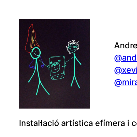
Andre
@andr
@xevi
@mira
Instal·lació artística efímera i 