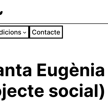
agram
cebook
Twitter
dicions
Contacte
nta Eugènia 
jecte social)