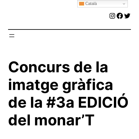
Català
Vés
Instagr
Faceb
Twit
al
contingut
Concurs de la
imatge gràfica
de la #3a EDICIÓ
del monar’T