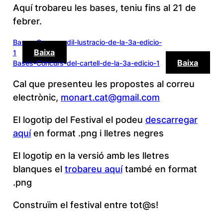
Aquí trobareu les bases, teniu fins al 21 de
febrer.
Bases-Concurs-dil-lustracio-de-la-3a-edicio-
Baixa
1
Baixa
Bases-Concurs-del-cartell-de-la-3a-edicio-1
Cal que presenteu les propostes al correu
electrònic,
monart.cat@gmail.com
El logotip del Festival el podeu
descarregar
aquí
en format .png i lletres negres
El logotip en la versió amb les lletres
blanques el
trobareu aquí
també en format
.png
Construïm el festival entre tot@s!