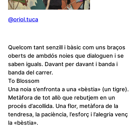
@oriol.tuca
Quelcom tant senzill i bàsic com uns braços
oberts de ambdós noies que dialoguen i se
saben iguals. Davant per davant i banda i
banda del carrer.
To Blossom
Una noia s’enfronta a una «bèstia» (un tigre).
Metàfora de tot allò que rebutjem en un
procés d’acollida. Una flor, metàfora de la
tendresa, la paciència, l’esforç i l’alegria venç
la «bèstia».