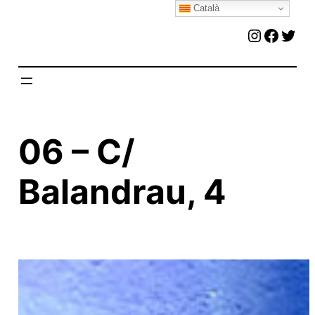
Català
Vés
Instagr
Faceb
Twit
al
contingut
06 – C/
Balandrau, 4