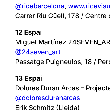
@ricebarcelona
,
www.ricevisua
Carrer Riu Güell, 178 / Centr
12 Espai
Miguel Martínez 24SEVEN_AR
@24seven_art
Passatge Puigneulos, 18 / Per
13 Espai
Dolores Duran Arcas – Projecte
@doloresduranarcas
Erik Schmitz (Lleida)