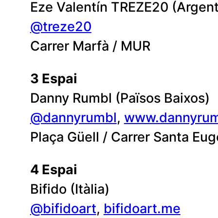
Eze Valentín TREZE20 (Argent
@treze20
Carrer Marfà / MUR
3 Espai
Danny Rumbl (Països Baixos)
@dannyrumbl
,
www.dannyrum
Plaça Güell / Carrer Santa E
4 Espai
Bifido (Itàlia)
@bifidoart
,
bifidoart.me