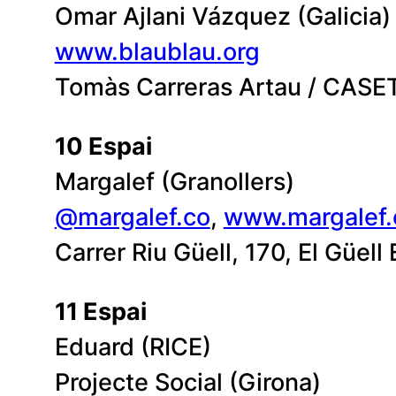
Omar Ajlani Vázquez (Galicia)
www.blaublau.org
Tomàs Carreras Artau / CAS
10 Espai
Margalef (Granollers)
@margalef.co
,
www.margalef
Carrer Riu Güell, 170, El Güel
11 Espai
Eduard (RICE)
Projecte Social (Girona)