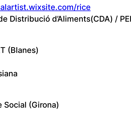
lartist.wixsite.com/rice
e de Distribució d’Aliments(CDA) / 
T (Blanes)
siana
 Social (Girona)