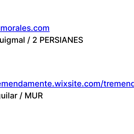
morales.com
Puigmal / 2 PERSIANES
tremendamente.wixsite.com/treme
guilar / MUR