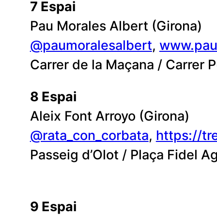
7 Espai
Pau Morales Albert (Girona)
@paumoralesalbert
,
www.pau
Carrer de la Maçana / Carrer 
8 Espai
Aleix Font Arroyo (Girona)
@rata_con_corbata
,
https://
Passeig d’Olot / Plaça Fidel A
9 Espai