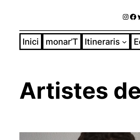
Vés
Inst
Fa
al
contingut
Inici
monar’T
Itineraris
E
Artistes d