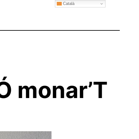
Català
IÓ monar’T