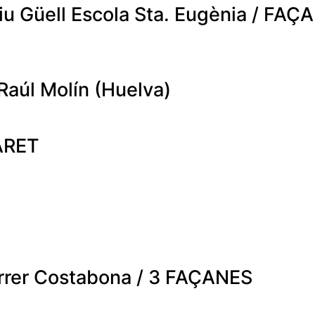
Riu Güell Escola Sta. Eugènia / FAÇ
Raúl Molín (Huelva)
PARET
arrer Costabona / 3 FAÇANES