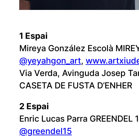
1 Espai
Mireya González Escolà MIREY
@yeyahgon_art
,
www.artxiud
Via Verda, Avinguda Josep Tar
CASETA DE FUSTA D’ENHER
2 Espai
Enric Lucas Parra GREENDEL 15
@greendel15