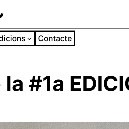
agram
cebook
Twitter
dicions
Contacte
e la #1a EDIC