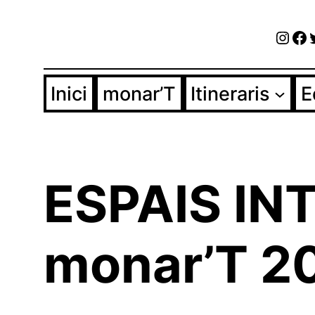
Vés
Inst
Fa
al
contingut
Inici
monar’T
Itineraris
E
ESPAIS IN
monar’T 2