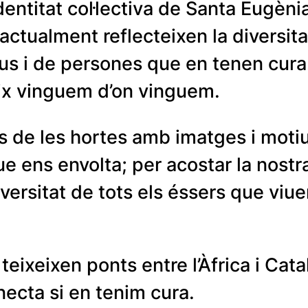
entitat col·lectiva de Santa Eugènia
actualment reflecteixen la diversita
s i de persones que en tenen cura. L
eix vinguem d’on vinguem.
s de les hortes amb imatges i moti
que ens envolta; per acostar la nost
diversitat de tots els éssers que vi
eixeixen ponts entre l’Àfrica i Cata
ecta si en tenim cura.