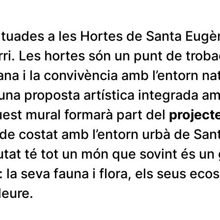
ituades a les Hortes de Santa Eugèn
rri. Les hortes són un punt de troba
rbana i la convivència amb l’entorn n
na proposta artística integrada amb
uest mural formarà part del
projecte
 de costat amb l’entorn urbà de San
iutat té tot un món que sovint és u
 la seva fauna i flora, els seus ec
leure.