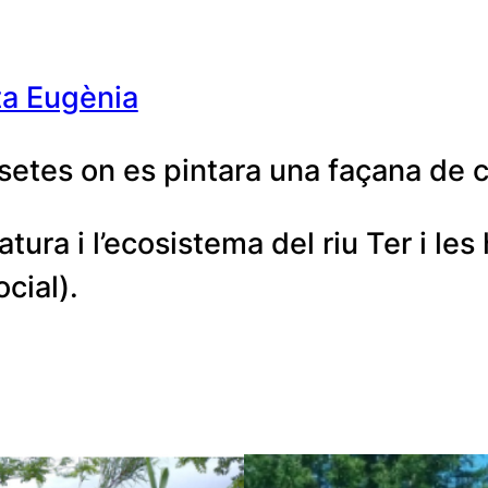
ta Eugènia
setes on es pintara una façana de
ura i l’ecosistema del riu Ter i les
ocial).