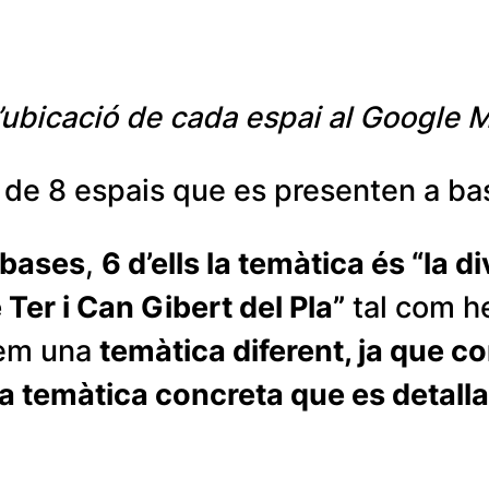
 l’ubicació de cada espai al Google 
 de 8 espais que es presenten a ba
 bases
,
6 d’ells la temàtica és “la di
Ter i Can Gibert del Pla”
tal com h
em una
temàtica diferent, ja que c
na temàtica concreta que es detall