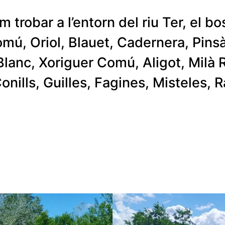
robar a l’entorn del riu Ter, el bos
omú, Oriol, Blauet, Cadernera, Pinsà
Blanc, Xoriguer Comú, Aligot, Milà 
nills, Guilles, Fagines, Misteles, R