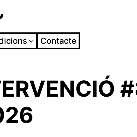
agram
cebook
Twitter
dicions
Contacte
TERVENCIÓ #
026