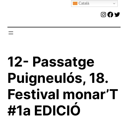
Català
Vés
Instagr
Faceb
Twit
al
contingut
12- Passatge
Puigneulós, 18.
Festival monar’T
#1a EDICIÓ